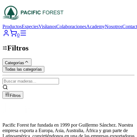
Productos
Especies
Visítanos
Colaboraciones
Academy
Nosotros
Contac
0
Filtros
Categorías
Todas las categorías
Filtros
Pacific Forest fue fundada en 1999 por Guillermo Sánchez. Nuestra
empresa exporta a Europa, Asia, Australia, África y gran parte de
Latinoamérica, convirtiéndonos en una de las empresas exportadoras