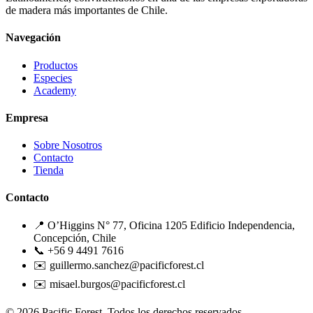
de madera más importantes de Chile.
Navegación
Productos
Especies
Academy
Empresa
Sobre Nosotros
Contacto
Tienda
Contacto
📍 O’Higgins N° 77, Oficina 1205 Edificio Independencia,
Concepción, Chile
📞 +56 9 4491 7616
✉️ guillermo.sanchez@pacificforest.cl
✉️ misael.burgos@pacificforest.cl
© 2026 Pacific Forest. Todos los derechos reservados.