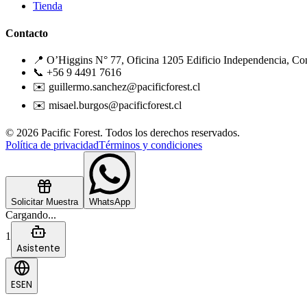
Tienda
Contacto
📍 O’Higgins N° 77, Oficina 1205 Edificio Independencia, Co
📞 +56 9 4491 7616
✉️ guillermo.sanchez@pacificforest.cl
✉️ misael.burgos@pacificforest.cl
© 2026 Pacific Forest. Todos los derechos reservados.
Política de privacidad
Términos y condiciones
Solicitar Muestra
WhatsApp
Cargando...
1
Asistente
ES
EN