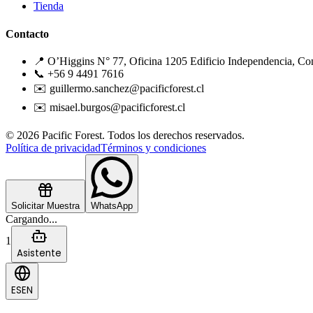
Tienda
Contacto
📍 O’Higgins N° 77, Oficina 1205 Edificio Independencia, Co
📞 +56 9 4491 7616
✉️ guillermo.sanchez@pacificforest.cl
✉️ misael.burgos@pacificforest.cl
© 2026 Pacific Forest. Todos los derechos reservados.
Política de privacidad
Términos y condiciones
Solicitar Muestra
WhatsApp
Cargando...
1
Asistente
ES
EN