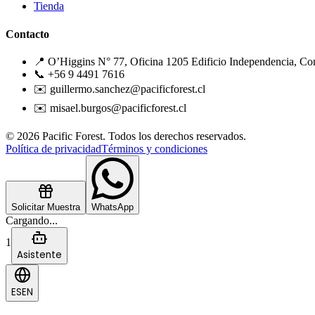
Tienda
Contacto
📍 O’Higgins N° 77, Oficina 1205 Edificio Independencia, Co
📞 +56 9 4491 7616
✉️ guillermo.sanchez@pacificforest.cl
✉️ misael.burgos@pacificforest.cl
© 2026 Pacific Forest. Todos los derechos reservados.
Política de privacidad
Términos y condiciones
Solicitar Muestra
WhatsApp
Cargando...
1
Asistente
ES
EN